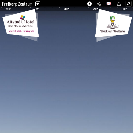
Freiberg Zentrum
260°
W
280°
290°
300°