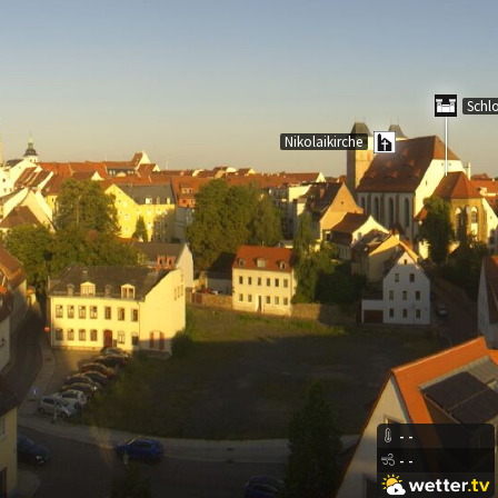
Schlos
Nikolaikirche
-
-
-
-